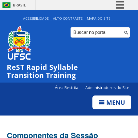
BRASIL
Simplifique!
ACESSIBILIDADE
ALTO CONTRASTE
MAPA DO SITE
Comunica BR
Participe
Acesso à informação
Legislação
ReST Rapid Syllable
Canais
Transition Training
Área Restrita
Administradores do Site
MENU
Componentes da Sessão