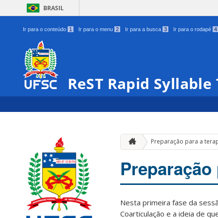
BRASIL
Ir para o conteúdo
1
Ir para o menu
2
Ir para a busca
3
Ir para o rodapé
4
ReST Rapid Syllable 
Preparação para a tera
Preparação 
Nesta primeira fase da sessã
Coarticulação e a ideia de q