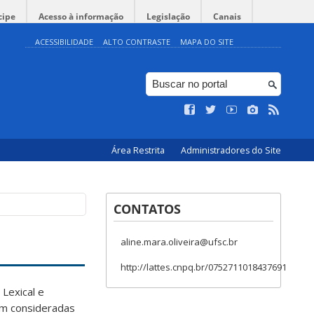
cipe
Acesso à informação
Legislação
Canais
ACESSIBILIDADE
ALTO CONTRASTE
MAPA DO SITE
Área Restrita
Administradores do Site
CONTATOS
aline.mara.oliveira@ufsc.br
http://lattes.cnpq.br/0752711018437691
Lexical e
rem consideradas