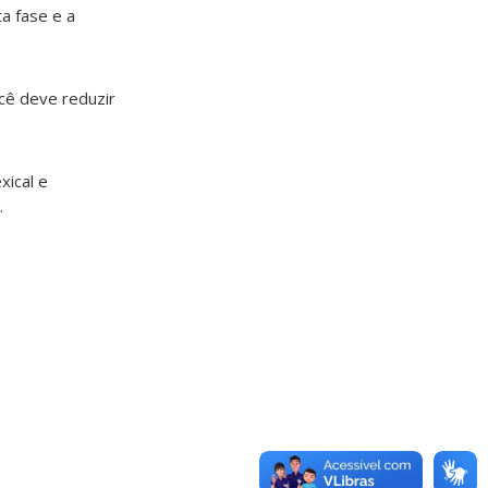
a fase e a
cê deve reduzir
xical e
.