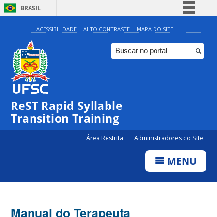
BRASIL
Simplifique!
ACESSIBILIDADE
ALTO CONTRASTE
MAPA DO SITE
Comunica BR
Participe
Acesso à informação
Legislação
ReST Rapid Syllable
Canais
Transition Training
Área Restrita
Administradores do Site
MENU
Manual do Terapeuta